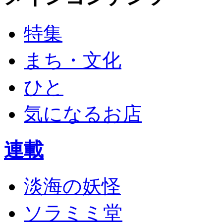
特集
まち・文化
ひと
気になるお店
連載
淡海の妖怪
ソラミミ堂