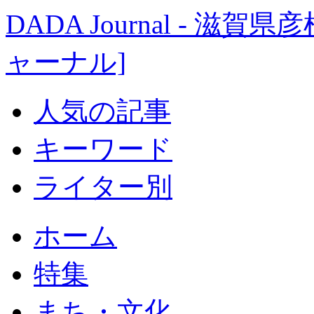
DADA Journal - 
ャーナル]
人気の記事
キーワード
ライター別
ホーム
特集
まち・文化