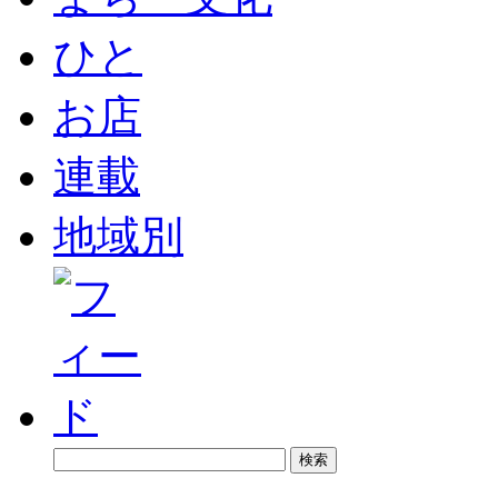
ひと
お店
連載
地域別