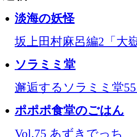
淡海の妖怪
坂上田村麻呂編2「大
ソラミミ堂
邂逅するソラミミ堂5
ポポポ食堂のごはん
Vol.75 あずきでっち