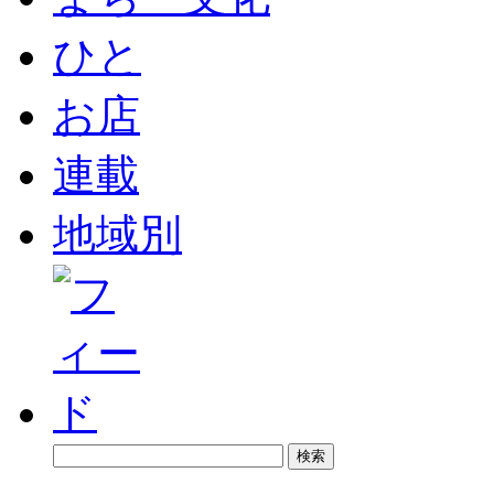
ひと
お店
連載
地域別