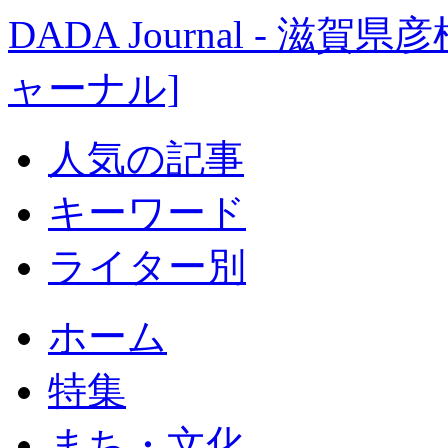
DADA Journal - 
ャーナル]
人気の記事
キーワード
ライター別
ホーム
特集
まち・文化