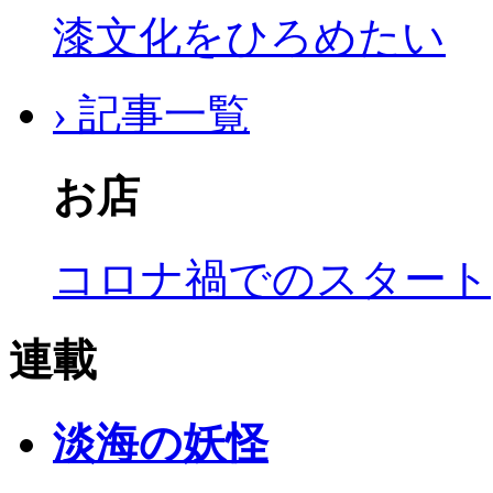
漆文化をひろめたい
› 記事一覧
お店
コロナ禍でのスタート
連載
淡海の妖怪