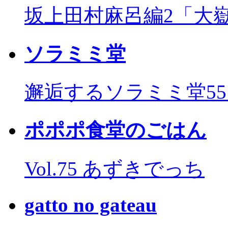
坂上田村麻呂編2「大
ソラミミ堂
邂逅するソラミミ堂5
ポポポ食堂のごはん
Vol.75 あずきでっち
gatto no gateau