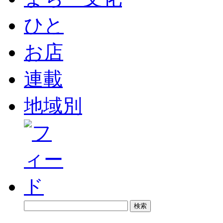
ひと
お店
連載
地域別