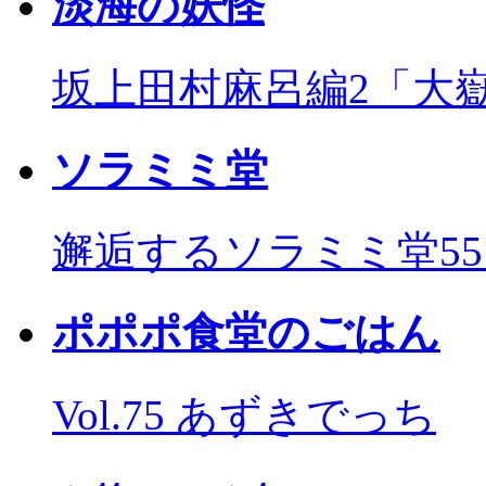
淡海の妖怪
坂上田村麻呂編2「大
ソラミミ堂
邂逅するソラミミ堂5
ポポポ食堂のごはん
Vol.75 あずきでっち