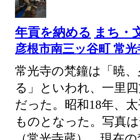
年貢を納める
まち・
彦根市南三ッ谷町 常光
常光寺の梵鐘は「暁、
る」といわれ、一里四
だった。昭和18年、
ものとなった。写真は
（常光寺蔵）。現在の