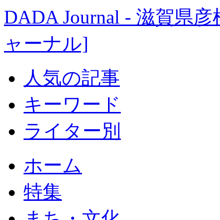
DADA Journal - 
ャーナル]
人気の記事
キーワード
ライター別
ホーム
特集
まち・文化