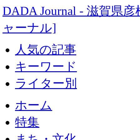
DADA Journal - 
ャーナル]
人気の記事
キーワード
ライター別
ホーム
特集
まち・文化