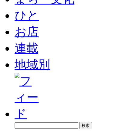
ひと
お店
連載
地域別