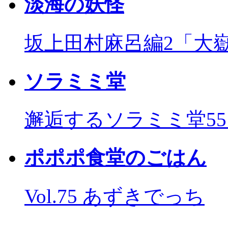
淡海の妖怪
坂上田村麻呂編2「大
ソラミミ堂
邂逅するソラミミ堂5
ポポポ食堂のごはん
Vol.75 あずきでっち