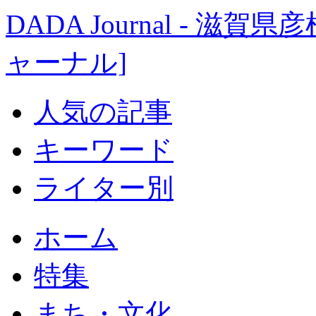
DADA Journal - 
ャーナル]
人気の記事
キーワード
ライター別
ホーム
特集
まち・文化