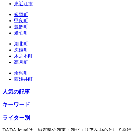
東近江市
多賀町
甲良町
豊郷町
愛荘町
湖北町
虎姫町
木之本町
高月町
余呉町
西浅井町
人気の記事
キーワード
ライター別
DADA Jouralは、滋賀県の湖東・湖北エリアを中心とし