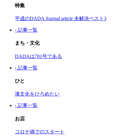
特集
平成のDADA Journal article 未解決ベスト3
› 記事一覧
まち・文化
DADAは701号である
› 記事一覧
ひと
漆文化をひろめたい
› 記事一覧
お店
コロナ禍でのスタート