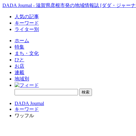
DADA Journal - 滋賀県彦根市発の地域情報誌 [ダダ・ジャーナ
人気の記事
キーワード
ライター別
ホーム
特集
まち・文化
ひと
お店
連載
地域別
DADA Journal
キーワード
ワッフル