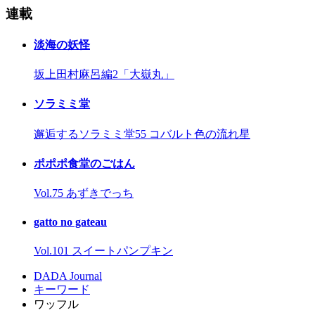
連載
淡海の妖怪
坂上田村麻呂編2「大嶽丸」
ソラミミ堂
邂逅するソラミミ堂55 コバルト色の流れ星
ポポポ食堂のごはん
Vol.75 あずきでっち
gatto no gateau
Vol.101 スイートパンプキン
DADA Journal
キーワード
ワッフル