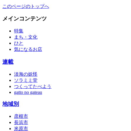
このページのトップへ
メインコンテンツ
特集
まち・文化
ひと
気になるお店
連載
淡海の妖怪
ソラミミ堂
つくってたべよう
gatto no gateau
地域別
彦根市
長浜市
米原市