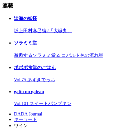
連載
淡海の妖怪
坂上田村麻呂編2「大嶽丸」
ソラミミ堂
邂逅するソラミミ堂55 コバルト色の流れ星
ポポポ食堂のごはん
Vol.75 あずきでっち
gatto no gateau
Vol.101 スイートパンプキン
DADA Journal
キーワード
ワイン