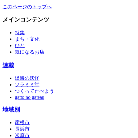
このページのトップへ
メインコンテンツ
特集
まち・文化
ひと
気になるお店
連載
淡海の妖怪
ソラミミ堂
つくってたべよう
gatto no gateau
地域別
彦根市
長浜市
米原市