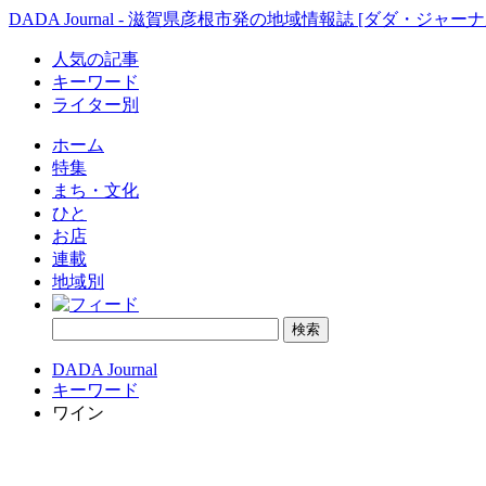
DADA Journal - 滋賀県彦根市発の地域情報誌 [ダダ・ジャーナ
人気の記事
キーワード
ライター別
ホーム
特集
まち・文化
ひと
お店
連載
地域別
DADA Journal
キーワード
ワイン