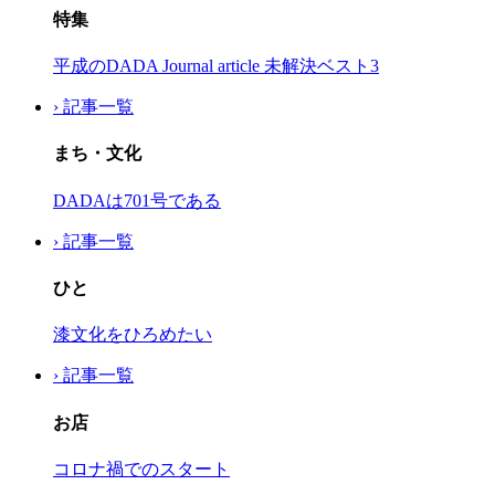
特集
平成のDADA Journal article 未解決ベスト3
› 記事一覧
まち・文化
DADAは701号である
› 記事一覧
ひと
漆文化をひろめたい
› 記事一覧
お店
コロナ禍でのスタート