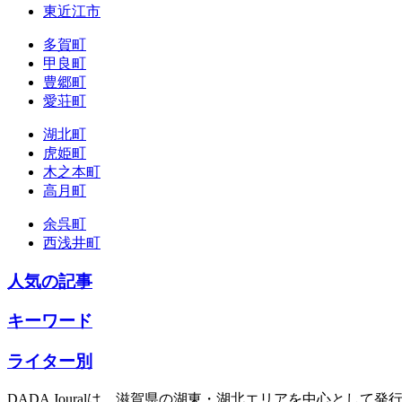
東近江市
多賀町
甲良町
豊郷町
愛荘町
湖北町
虎姫町
木之本町
高月町
余呉町
西浅井町
人気の記事
キーワード
ライター別
DADA Jouralは、滋賀県の湖東・湖北エリアを中心とし