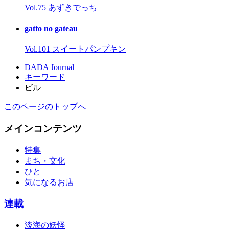
Vol.75 あずきでっち
gatto no gateau
Vol.101 スイートパンプキン
DADA Journal
キーワード
ビル
このページのトップへ
メインコンテンツ
特集
まち・文化
ひと
気になるお店
連載
淡海の妖怪