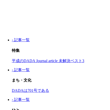
› 記事一覧
特集
平成のDADA Journal article 未解決ベスト3
› 記事一覧
まち・文化
DADAは701号である
› 記事一覧