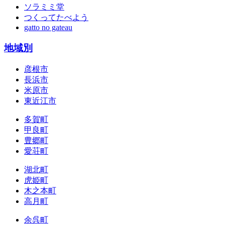
ソラミミ堂
つくってたべよう
gatto no gateau
地域別
彦根市
長浜市
米原市
東近江市
多賀町
甲良町
豊郷町
愛荘町
湖北町
虎姫町
木之本町
高月町
余呉町