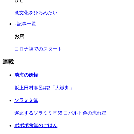
ひと
漆文化をひろめたい
› 記事一覧
お店
コロナ禍でのスタート
連載
淡海の妖怪
坂上田村麻呂編2「大嶽丸」
ソラミミ堂
邂逅するソラミミ堂55 コバルト色の流れ星
ポポポ食堂のごはん