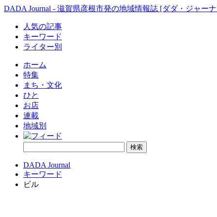
DADA Journal - 滋賀県彦根市発の地域情報誌 [ダダ・ジャーナ
人気の記事
キーワード
ライター別
ホーム
特集
まち・文化
ひと
お店
連載
地域別
DADA Journal
キーワード
ビル