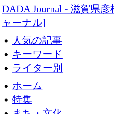
DADA Journal - 
ャーナル]
人気の記事
キーワード
ライター別
ホーム
特集
まち・文化