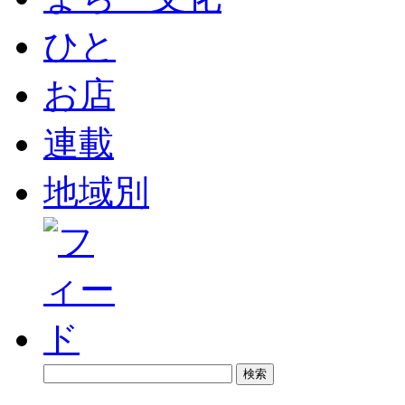
ひと
お店
連載
地域別