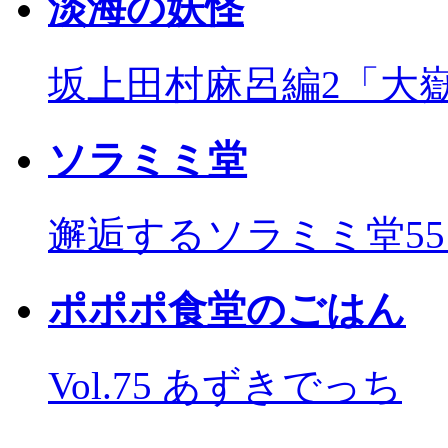
淡海の妖怪
坂上田村麻呂編2「大
ソラミミ堂
邂逅するソラミミ堂5
ポポポ食堂のごはん
Vol.75 あずきでっち