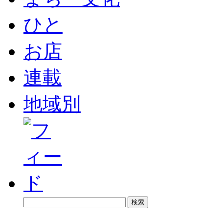
ひと
お店
連載
地域別