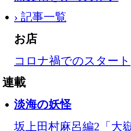
› 記事一覧
お店
コロナ禍でのスタート
連載
淡海の妖怪
坂上田村麻呂編2「大