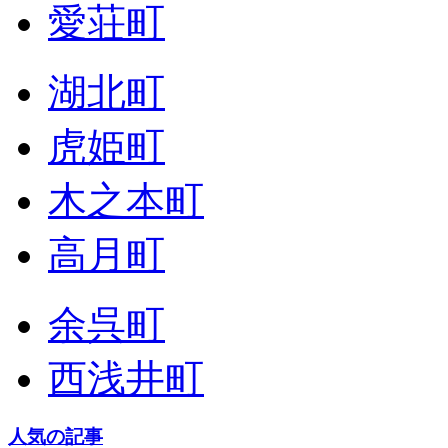
愛荘町
湖北町
虎姫町
木之本町
高月町
余呉町
西浅井町
人気の記事