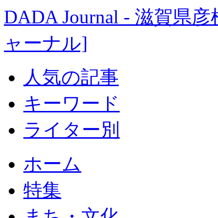
DADA Journal - 
ャーナル]
人気の記事
キーワード
ライター別
ホーム
特集
まち・文化