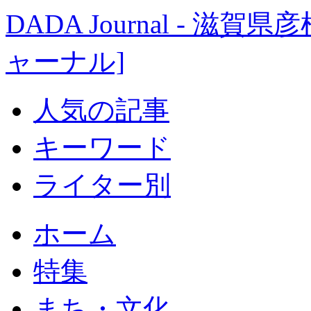
DADA Journal - 
ャーナル]
人気の記事
キーワード
ライター別
ホーム
特集
まち・文化