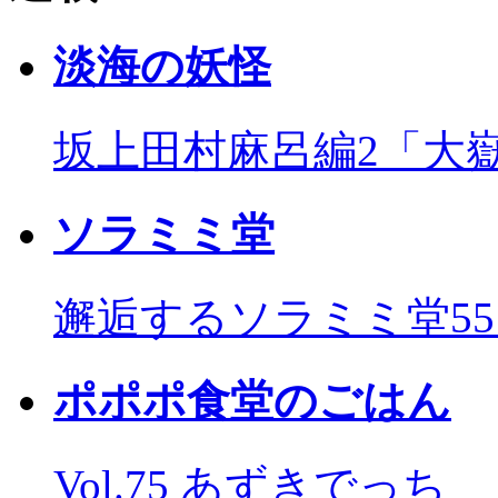
淡海の妖怪
坂上田村麻呂編2「大
ソラミミ堂
邂逅するソラミミ堂5
ポポポ食堂のごはん
Vol.75 あずきでっち