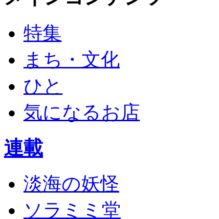
特集
まち・文化
ひと
気になるお店
連載
淡海の妖怪
ソラミミ堂