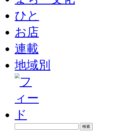
ひと
お店
連載
地域別