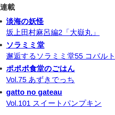
連載
淡海の妖怪
坂上田村麻呂編2「大嶽丸」
ソラミミ堂
邂逅するソラミミ堂55 コバル
ポポポ食堂のごはん
Vol.75 あずきでっち
gatto no gateau
Vol.101 スイートパンプキン