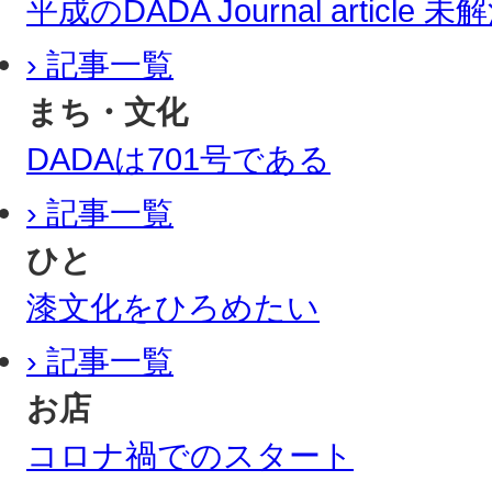
平成のDADA Journal article
› 記事一覧
まち・文化
DADAは701号である
› 記事一覧
ひと
漆文化をひろめたい
› 記事一覧
お店
コロナ禍でのスタート