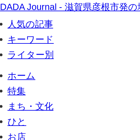
DADA Journal - 滋賀県彦根
人気の記事
キーワード
ライター別
ホーム
特集
まち・文化
ひと
お店