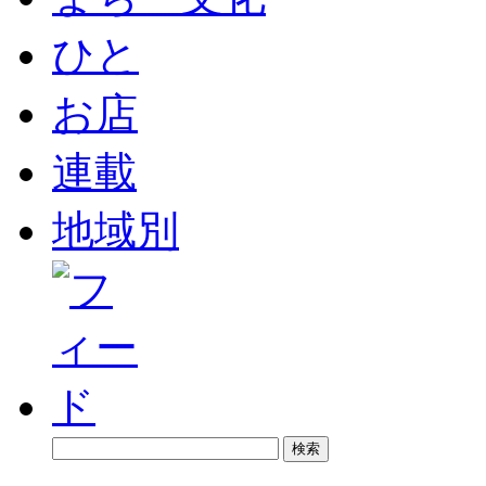
ひと
お店
連載
地域別