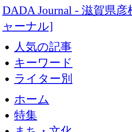
DADA Journal - 
ャーナル]
人気の記事
キーワード
ライター別
ホーム
特集
まち・文化