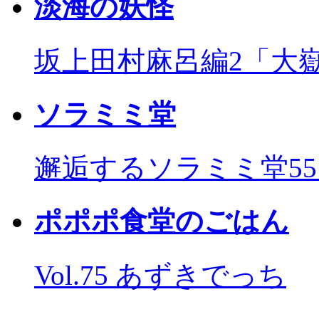
淡海の妖怪
坂上田村麻呂編2「大
ソラミミ堂
邂逅するソラミミ堂5
ポポポ食堂のごはん
Vol.75 あずきでっち