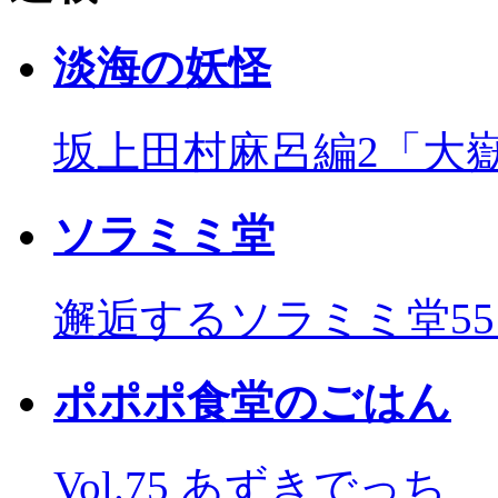
淡海の妖怪
坂上田村麻呂編2「大
ソラミミ堂
邂逅するソラミミ堂5
ポポポ食堂のごはん
Vol.75 あずきでっち