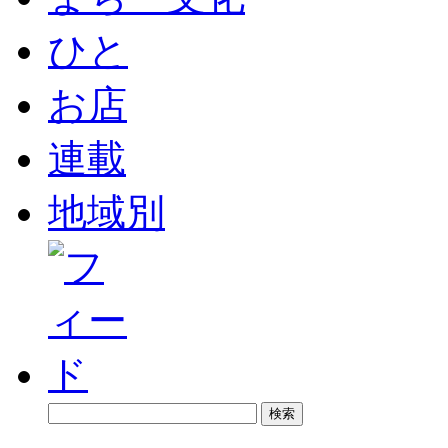
ひと
お店
連載
地域別