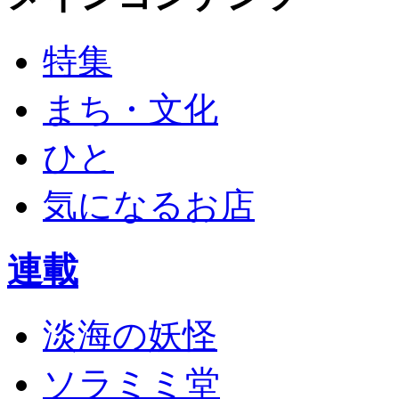
特集
まち・文化
ひと
気になるお店
連載
淡海の妖怪
ソラミミ堂