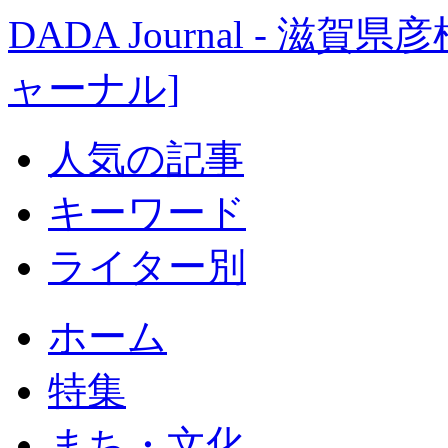
DADA Journal - 
ャーナル]
人気の記事
キーワード
ライター別
ホーム
特集
まち・文化