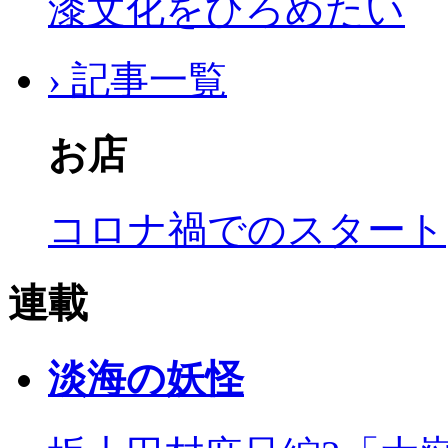
漆文化をひろめたい
› 記事一覧
お店
コロナ禍でのスタート
連載
淡海の妖怪