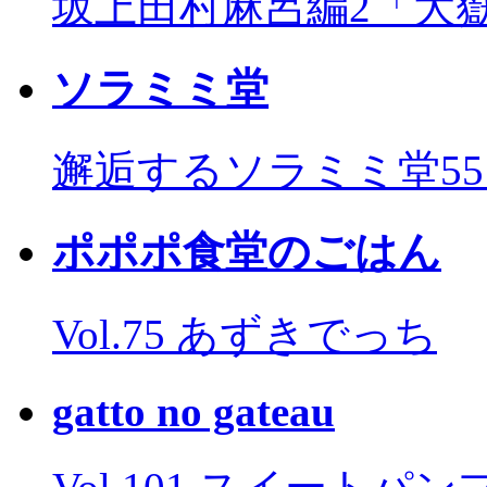
坂上田村麻呂編2「大
ソラミミ堂
邂逅するソラミミ堂5
ポポポ食堂のごはん
Vol.75 あずきでっち
gatto no gateau