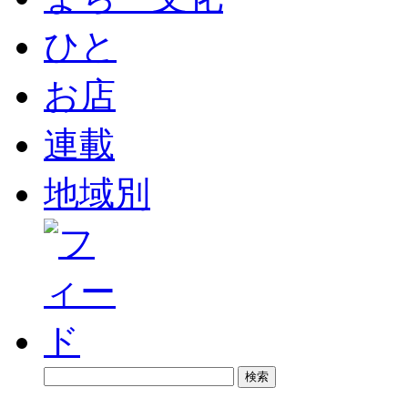
ひと
お店
連載
地域別