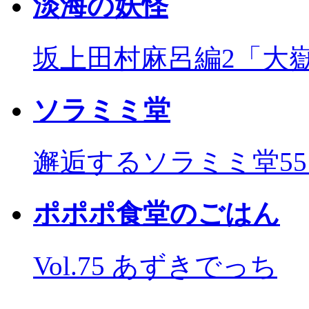
淡海の妖怪
坂上田村麻呂編2「大
ソラミミ堂
邂逅するソラミミ堂5
ポポポ食堂のごはん
Vol.75 あずきでっち