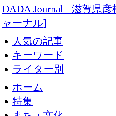
DADA Journal - 
ャーナル]
人気の記事
キーワード
ライター別
ホーム
特集
まち・文化