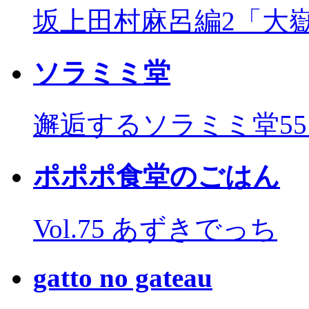
坂上田村麻呂編2「大
ソラミミ堂
邂逅するソラミミ堂5
ポポポ食堂のごはん
Vol.75 あずきでっち
gatto no gateau