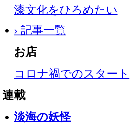
漆文化をひろめたい
› 記事一覧
お店
コロナ禍でのスタート
連載
淡海の妖怪