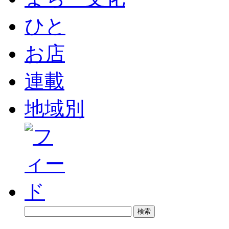
ひと
お店
連載
地域別