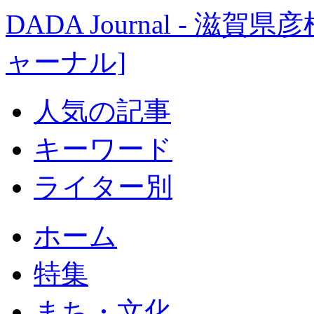
DADA Journal - 
ャーナル]
人気の記事
キーワード
ライター別
ホーム
特集
まち・文化