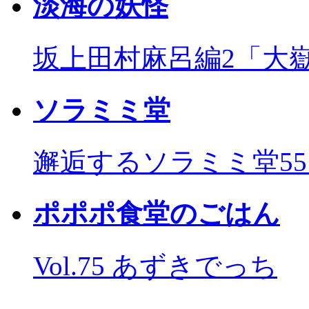
淡海の妖怪
坂上田村麻呂編2「大
ソラミミ堂
邂逅するソラミミ堂5
ポポポ食堂のごはん
Vol.75 あずきでっち