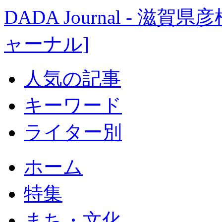
DADA Journal - 
ャーナル]
人気の記事
キーワード
ライター別
ホーム
特集
まち・文化