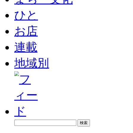
ひと
お店
連載
地域別