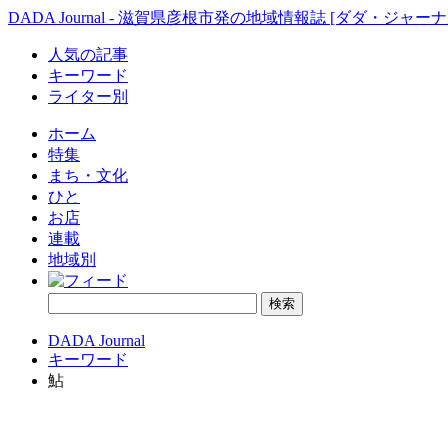
DADA Journal - 滋賀県彦根市発の地域情報誌 [ダダ・ジャーナ
人気の記事
キーワード
ライター別
ホーム
特集
まち・文化
ひと
お店
連載
地域別
DADA Journal
キーワード
鮎