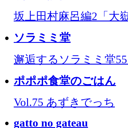
坂上田村麻呂編2「大
ソラミミ堂
邂逅するソラミミ堂5
ポポポ食堂のごはん
Vol.75 あずきでっち
gatto no gateau