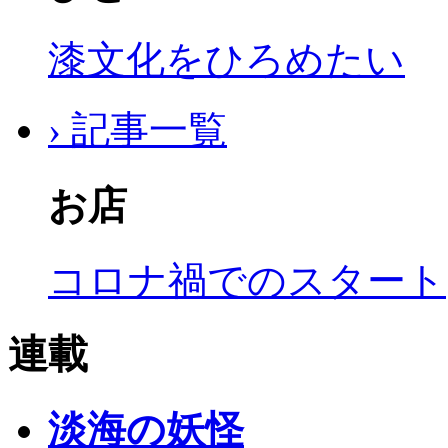
漆文化をひろめたい
› 記事一覧
お店
コロナ禍でのスタート
連載
淡海の妖怪