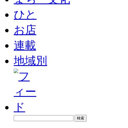
ひと
お店
連載
地域別