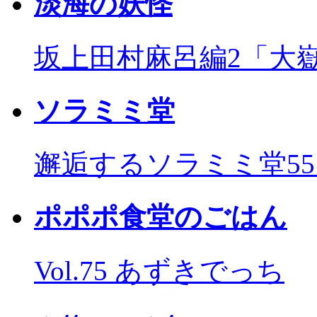
淡海の妖怪
坂上田村麻呂編2「大
ソラミミ堂
邂逅するソラミミ堂5
ポポポ食堂のごはん
Vol.75 あずきでっち