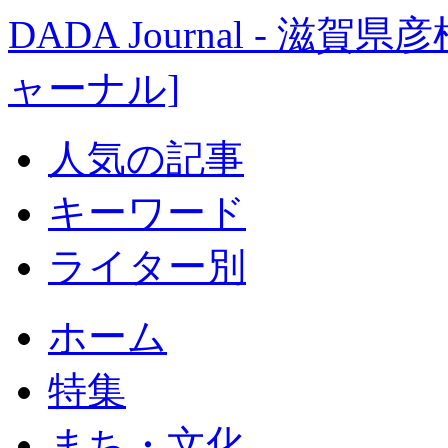
DADA Journal - 
ャーナル]
人気の記事
キーワード
ライター別
ホーム
特集
まち・文化