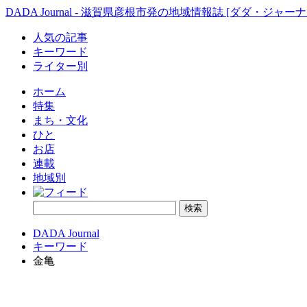
DADA Journal - 滋賀県彦根市発の地域情報誌 [ダダ・ジャーナ
人気の記事
キーワード
ライター別
ホーム
特集
まち・文化
ひと
お店
連載
地域別
DADA Journal
キーワード
金亀