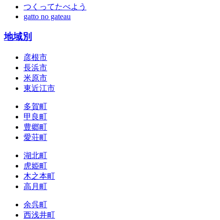
つくってたべよう
gatto no gateau
地域別
彦根市
長浜市
米原市
東近江市
多賀町
甲良町
豊郷町
愛荘町
湖北町
虎姫町
木之本町
高月町
余呉町
西浅井町