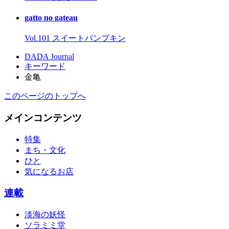
gatto no gateau
Vol.101 スイートパンプキン
DADA Journal
キーワード
金亀
このページのトップへ
メインコンテンツ
特集
まち・文化
ひと
気になるお店
連載
淡海の妖怪
ソラミミ堂