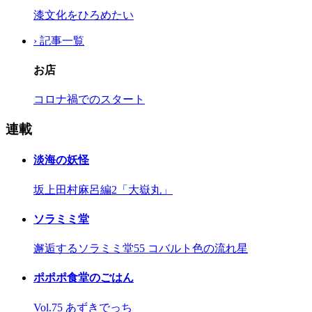
漆文化をひろめたい
› 記事一覧
お店
コロナ禍でのスタート
連載
淡海の妖怪
坂上田村麻呂編2「大嶽丸」
ソラミミ堂
邂逅するソラミミ堂55 コバルト色の流れ星
ポポポ食堂のごはん
Vol.75 あずきでっち