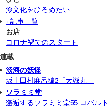
漆文化をひろめたい
› 記事一覧
お店
コロナ禍でのスタート
連載
淡海の妖怪
坂上田村麻呂編2「大嶽丸」
ソラミミ堂
邂逅するソラミミ堂55 コバル