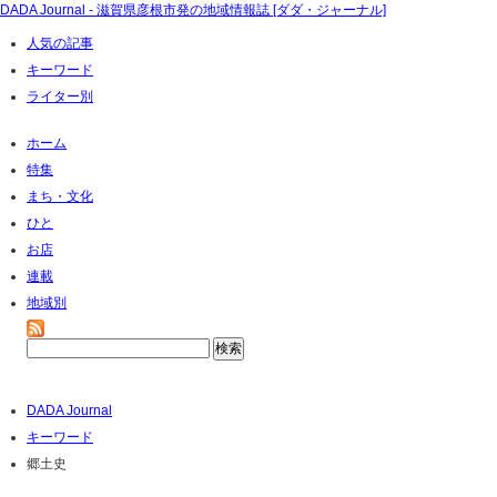
DADA Journal - 滋賀県彦根市発の地域情報誌 [ダダ・ジャーナル]
人気の記事
キーワード
ライター別
ホーム
特集
まち・文化
ひと
お店
連載
地域別
DADA Journal
キーワード
郷土史