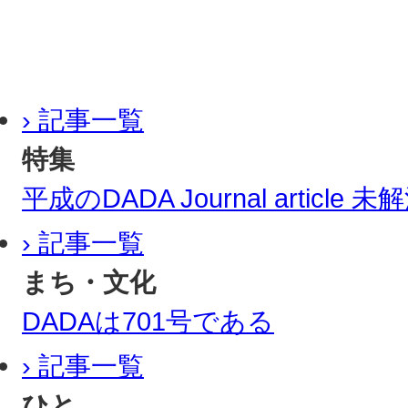
› 記事一覧
特集
平成のDADA Journal article
› 記事一覧
まち・文化
DADAは701号である
› 記事一覧
ひと