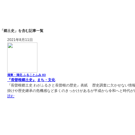
「郷土史」を含む記事一覧
2021年8月11日
湖東・湖北 ふることふみ 83
『長曽根郷土史』
まち・文化
『長曽根郷土史 わがふるさと長曽根の歴史』表紙 歴史調査に欠かせない情
掛けや歴史継承の危機感など多くのきっかけがあるが平成から令和へと時代が
読む