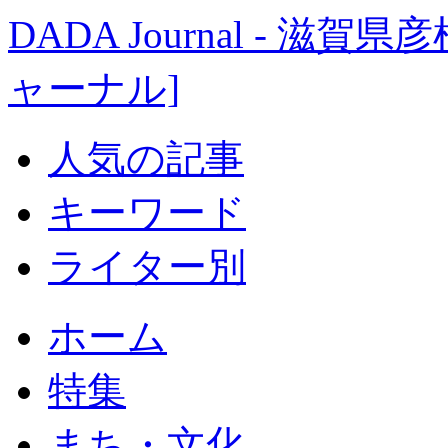
DADA Journal - 
ャーナル]
人気の記事
キーワード
ライター別
ホーム
特集
まち・文化