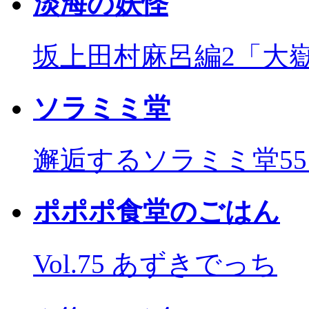
淡海の妖怪
坂上田村麻呂編2「大
ソラミミ堂
邂逅するソラミミ堂5
ポポポ食堂のごはん
Vol.75 あずきでっち