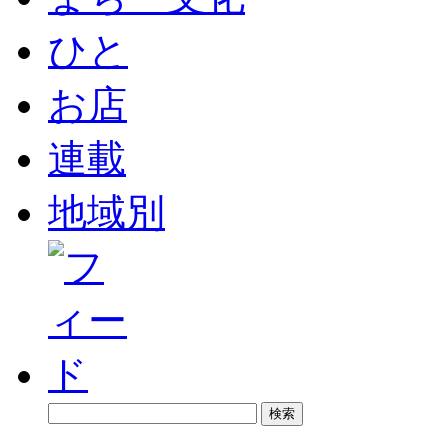
ひと
お店
連載
地域別