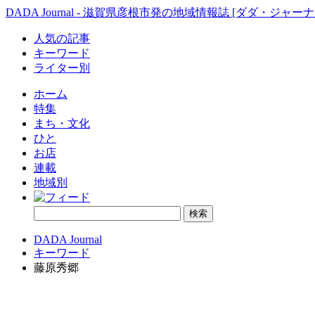
DADA Journal - 滋賀県彦根市発の地域情報誌 [ダダ・ジャーナ
人気の記事
キーワード
ライター別
ホーム
特集
まち・文化
ひと
お店
連載
地域別
DADA Journal
キーワード
藤原秀郷