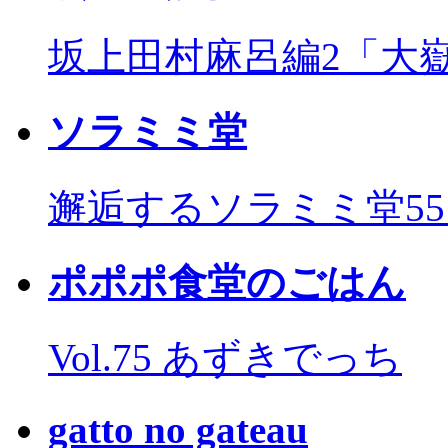
坂上田村麻呂編2「大
ソラミミ堂
邂逅するソラミミ堂5
ポポポ食堂のごはん
Vol.75 あずきでっち
gatto no gateau