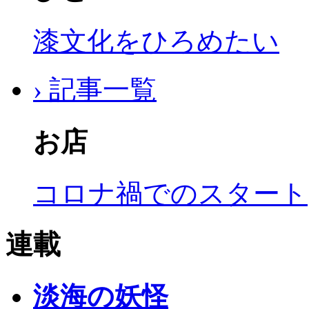
漆文化をひろめたい
› 記事一覧
お店
コロナ禍でのスタート
連載
淡海の妖怪