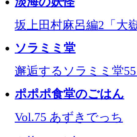
淡海の妖怪
坂上田村麻呂編2「大
ソラミミ堂
邂逅するソラミミ堂5
ポポポ食堂のごはん
Vol.75 あずきでっち