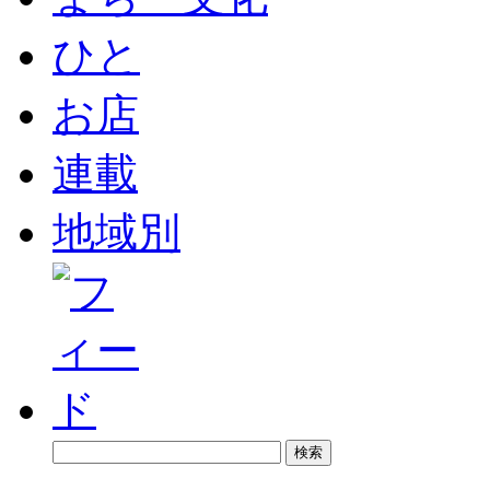
ひと
お店
連載
地域別