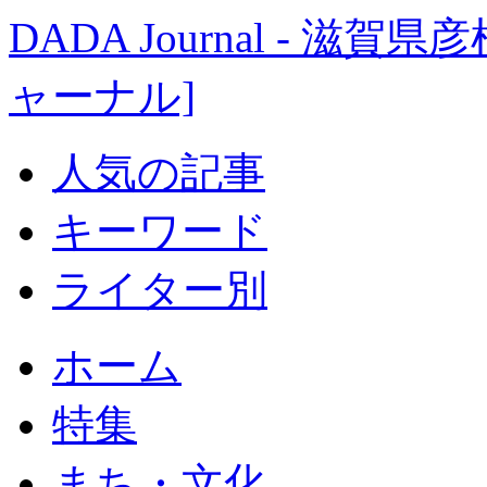
DADA Journal - 
ャーナル]
人気の記事
キーワード
ライター別
ホーム
特集
まち・文化