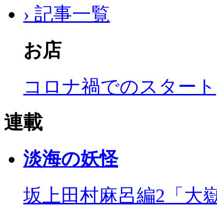
› 記事一覧
お店
コロナ禍でのスタート
連載
淡海の妖怪
坂上田村麻呂編2「大