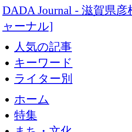
DADA Journal - 
ャーナル]
人気の記事
キーワード
ライター別
ホーム
特集
まち・文化