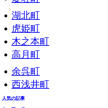
湖北町
虎姫町
木之本町
高月町
余呉町
西浅井町
人気の記事