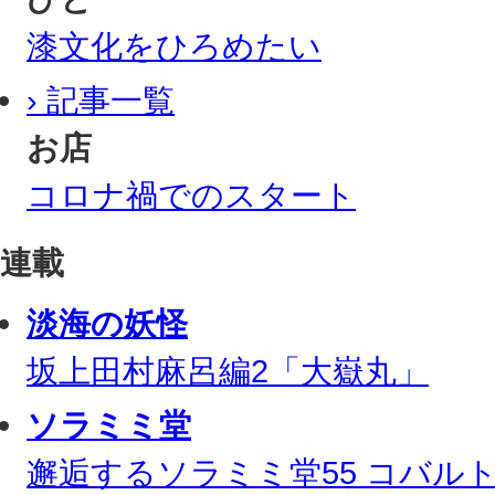
漆文化をひろめたい
› 記事一覧
お店
コロナ禍でのスタート
連載
淡海の妖怪
坂上田村麻呂編2「大嶽丸」
ソラミミ堂
邂逅するソラミミ堂55 コバル