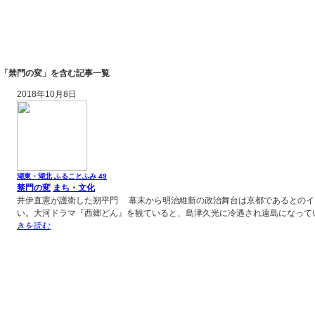
「禁門の変」を含む記事一覧
2018年10月8日
湖東・湖北 ふることふみ 49
禁門の変
まち・文化
井伊直憲が護衛した朔平門 幕末から明治維新の政治舞台は京都であるとのイ
い。大河ドラマ『西郷どん』を観ていると、島津久光に冷遇され遠島になって
きを読む