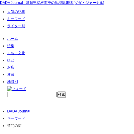
DADA Journal - 滋賀県彦根市発の地域情報誌 [ダダ・ジャーナル]
人気の記事
キーワード
ライター別
ホーム
特集
まち・文化
ひと
お店
連載
地域別
DADA Journal
キーワード
禁門の変