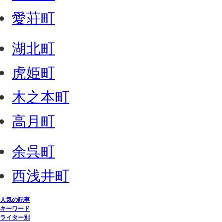
愛荘町
湖北町
虎姫町
木之本町
高月町
余呉町
西浅井町
人気の記事
キーワード
ライター別