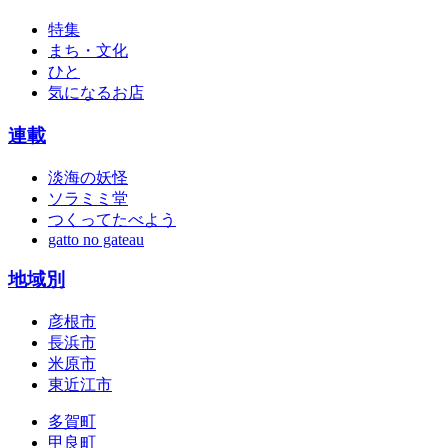
特集
まち・文化
ひと
気になるお店
連載
淡海の妖怪
ソラミミ堂
つくってたべよう
gatto no gateau
地域別
彦根市
長浜市
米原市
東近江市
多賀町
甲良町