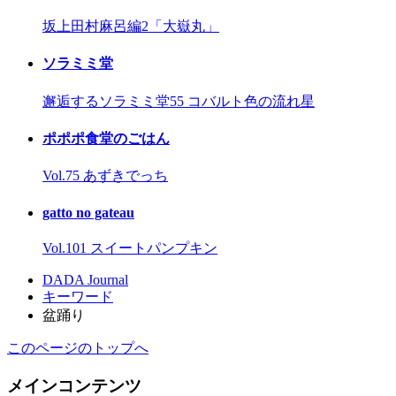
坂上田村麻呂編2「大嶽丸」
ソラミミ堂
邂逅するソラミミ堂55 コバルト色の流れ星
ポポポ食堂のごはん
Vol.75 あずきでっち
gatto no gateau
Vol.101 スイートパンプキン
DADA Journal
キーワード
盆踊り
このページのトップへ
メインコンテンツ