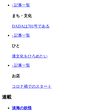
› 記事一覧
まち・文化
DADAは701号である
› 記事一覧
ひと
漆文化をひろめたい
› 記事一覧
お店
コロナ禍でのスタート
連載
淡海の妖怪