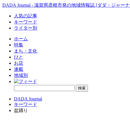
DADA Journal - 滋賀県彦根市発の地域情報誌 [ダダ・ジャーナ
人気の記事
キーワード
ライター別
ホーム
特集
まち・文化
ひと
お店
連載
地域別
DADA Journal
キーワード
盆踊り