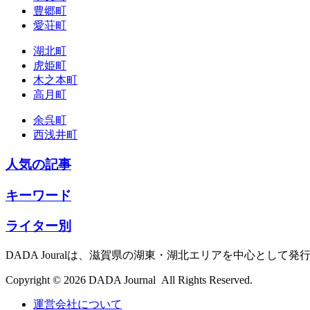
豊郷町
愛荘町
湖北町
虎姫町
木之本町
高月町
余呉町
西浅井町
人気の記事
キーワード
ライター別
DADA Jouralは、滋賀県の湖東・湖北エリアを中心とし
Copyright © 2026 DADA Journal All Rights Reserved.
運営会社について