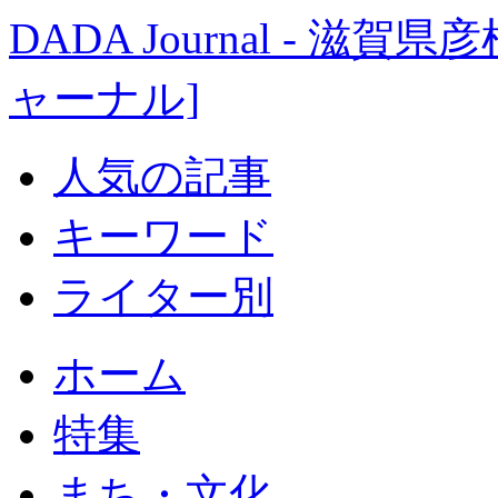
DADA Journal - 
ャーナル]
人気の記事
キーワード
ライター別
ホーム
特集
まち・文化