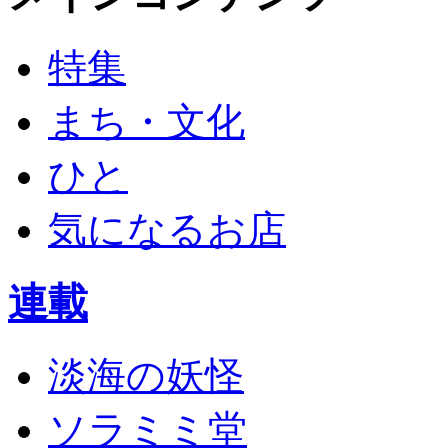
特集
まち・文化
ひと
気になるお店
連載
淡海の妖怪
ソラミミ堂