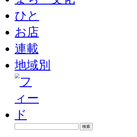
ひと
お店
連載
地域別