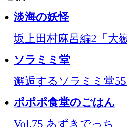
淡海の妖怪
坂上田村麻呂編2「大
ソラミミ堂
邂逅するソラミミ堂5
ポポポ食堂のごはん
Vol.75 あずきでっち