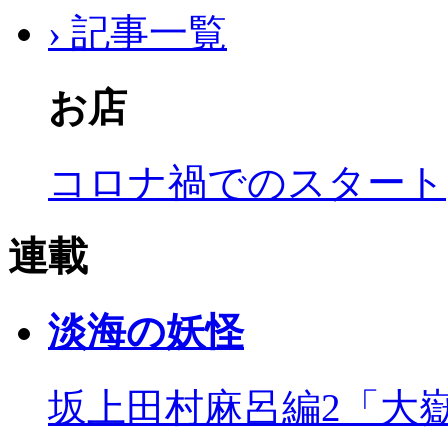
› 記事一覧
お店
コロナ禍でのスタート
連載
淡海の妖怪
坂上田村麻呂編2「大