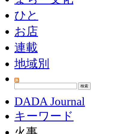
ひと
お店
連載
地域別
DADA Journal
キーワード
火事