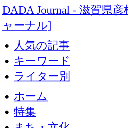
DADA Journal - 
ャーナル]
人気の記事
キーワード
ライター別
ホーム
特集
まち・文化