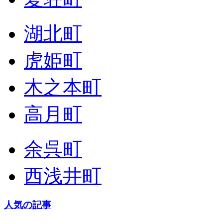
湖北町
虎姫町
木之本町
高月町
余呉町
西浅井町
人気の記事