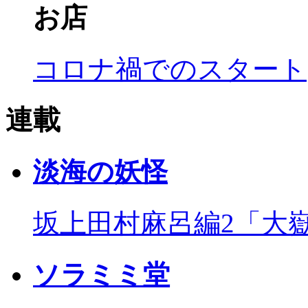
お店
コロナ禍でのスタート
連載
淡海の妖怪
坂上田村麻呂編2「大
ソラミミ堂