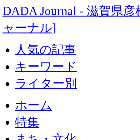
DADA Journal - 
ャーナル]
人気の記事
キーワード
ライター別
ホーム
特集
まち・文化