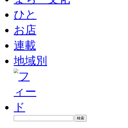
ひと
お店
連載
地域別