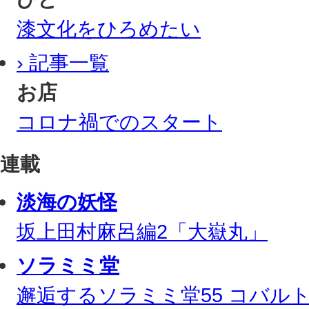
漆文化をひろめたい
› 記事一覧
お店
コロナ禍でのスタート
連載
淡海の妖怪
坂上田村麻呂編2「大嶽丸」
ソラミミ堂
邂逅するソラミミ堂55 コバル