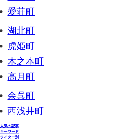
愛荘町
湖北町
虎姫町
木之本町
高月町
余呉町
西浅井町
人気の記事
キーワード
ライター別