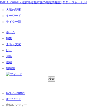
DADA Journal - 滋賀県彦根市発の地域情報誌 [ダダ・ジャーナル]
人気の記事
キーワード
ライター別
ホーム
特集
まち・文化
ひと
お店
連載
地域別
DADA Journal
キーワード
森林レンジャー