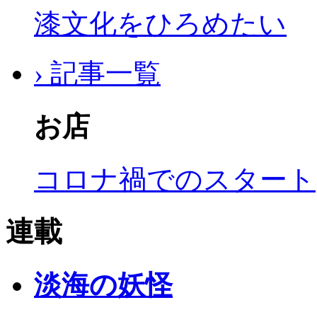
漆文化をひろめたい
› 記事一覧
お店
コロナ禍でのスタート
連載
淡海の妖怪