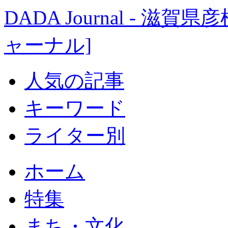
DADA Journal - 
ャーナル]
人気の記事
キーワード
ライター別
ホーム
特集
まち・文化