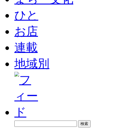
ひと
お店
連載
地域別