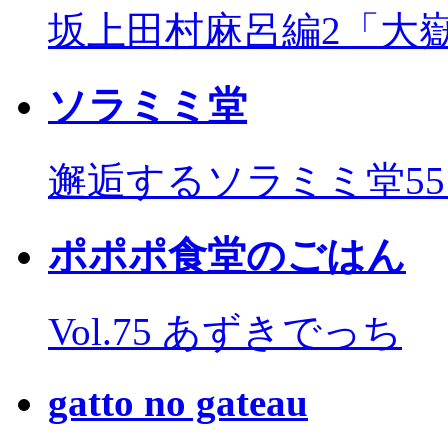
坂上田村麻呂編2「大
ソラミミ堂
邂逅するソラミミ堂5
ポポポ食堂のごはん
Vol.75 あずきでっち
gatto no gateau