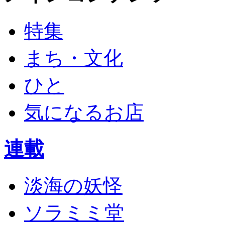
特集
まち・文化
ひと
気になるお店
連載
淡海の妖怪
ソラミミ堂