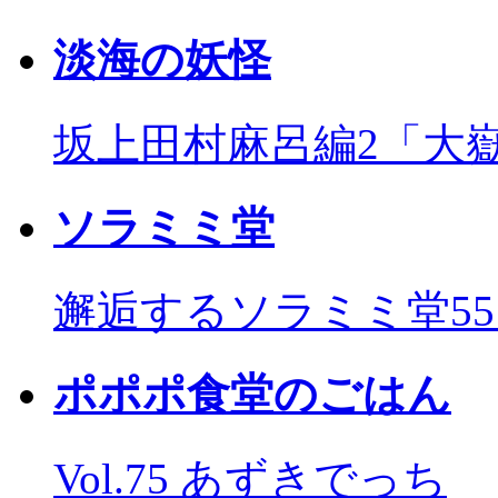
淡海の妖怪
坂上田村麻呂編2「大
ソラミミ堂
邂逅するソラミミ堂5
ポポポ食堂のごはん
Vol.75 あずきでっち