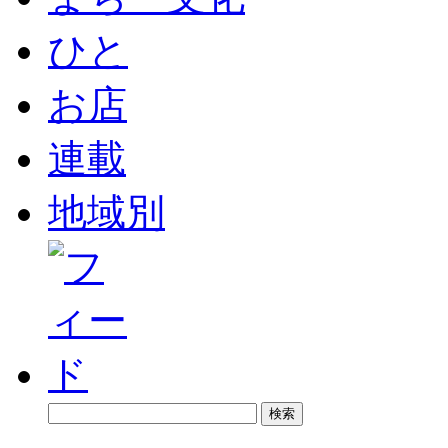
ひと
お店
連載
地域別