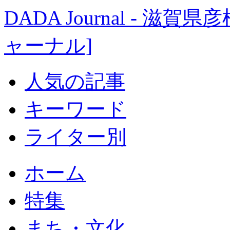
DADA Journal - 
ャーナル]
人気の記事
キーワード
ライター別
ホーム
特集
まち・文化