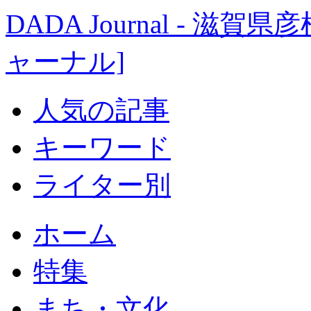
DADA Journal - 
ャーナル]
人気の記事
キーワード
ライター別
ホーム
特集
まち・文化