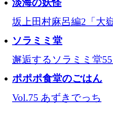
淡海の妖怪
坂上田村麻呂編2「大
ソラミミ堂
邂逅するソラミミ堂5
ポポポ食堂のごはん
Vol.75 あずきでっち