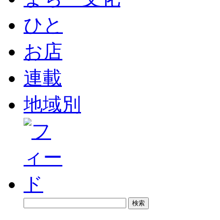
ひと
お店
連載
地域別