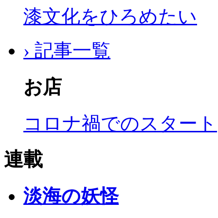
漆文化をひろめたい
› 記事一覧
お店
コロナ禍でのスタート
連載
淡海の妖怪