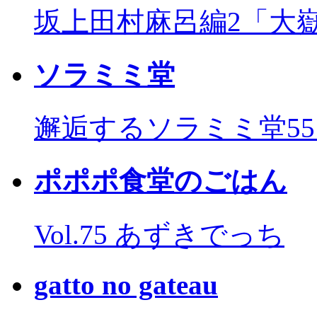
坂上田村麻呂編2「大
ソラミミ堂
邂逅するソラミミ堂5
ポポポ食堂のごはん
Vol.75 あずきでっち
gatto no gateau