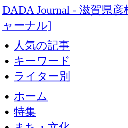
DADA Journal - 
ャーナル]
人気の記事
キーワード
ライター別
ホーム
特集
まち・文化