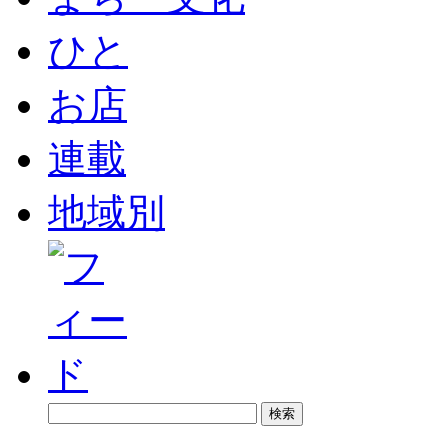
ひと
お店
連載
地域別