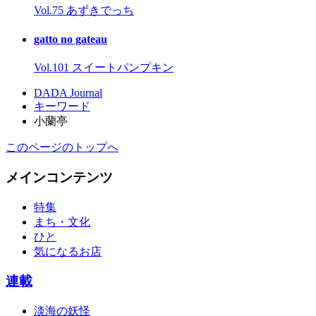
Vol.75 あずきでっち
gatto no gateau
Vol.101 スイートパンプキン
DADA Journal
キーワード
小蘭亭
このページのトップへ
メインコンテンツ
特集
まち・文化
ひと
気になるお店
連載
淡海の妖怪