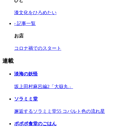
ひと
漆文化をひろめたい
› 記事一覧
お店
コロナ禍でのスタート
連載
淡海の妖怪
坂上田村麻呂編2「大嶽丸」
ソラミミ堂
邂逅するソラミミ堂55 コバルト色の流れ星
ポポポ食堂のごはん