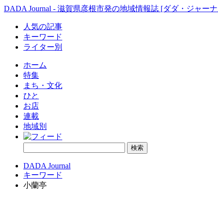
DADA Journal - 滋賀県彦根市発の地域情報誌 [ダダ・ジャーナ
人気の記事
キーワード
ライター別
ホーム
特集
まち・文化
ひと
お店
連載
地域別
DADA Journal
キーワード
小蘭亭