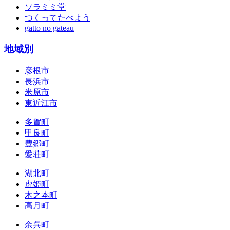
ソラミミ堂
つくってたべよう
gatto no gateau
地域別
彦根市
長浜市
米原市
東近江市
多賀町
甲良町
豊郷町
愛荘町
湖北町
虎姫町
木之本町
高月町
余呉町