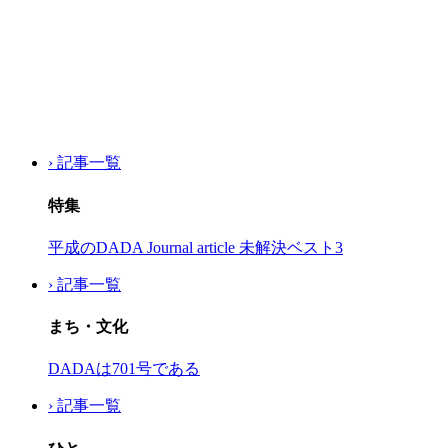
› 記事一覧
特集
平成のDADA Journal article 未解決ベスト3
› 記事一覧
まち・文化
DADAは701号である
› 記事一覧