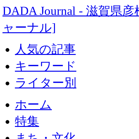
DADA Journal - 
ャーナル]
人気の記事
キーワード
ライター別
ホーム
特集
まち・文化