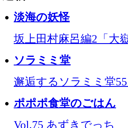
淡海の妖怪
坂上田村麻呂編2「大
ソラミミ堂
邂逅するソラミミ堂5
ポポポ食堂のごはん
Vol.75 あずきでっち