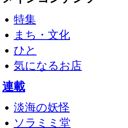
特集
まち・文化
ひと
気になるお店
連載
淡海の妖怪
ソラミミ堂