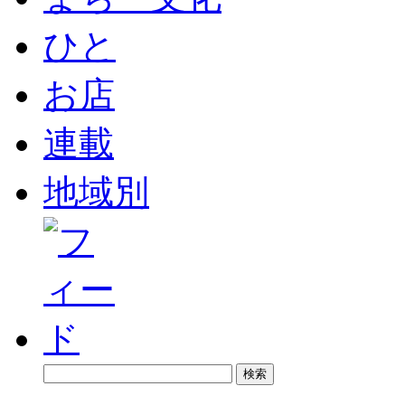
ひと
お店
連載
地域別