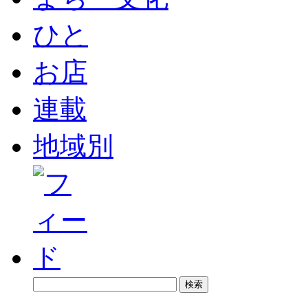
ひと
お店
連載
地域別