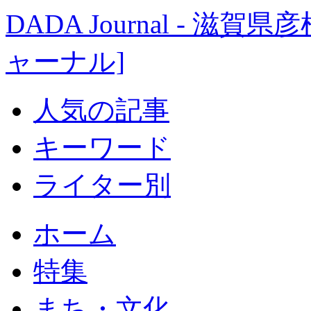
DADA Journal - 
ャーナル]
人気の記事
キーワード
ライター別
ホーム
特集
まち・文化