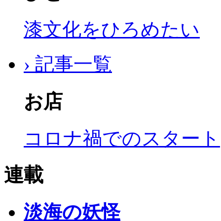
漆文化をひろめたい
› 記事一覧
お店
コロナ禍でのスタート
連載
淡海の妖怪