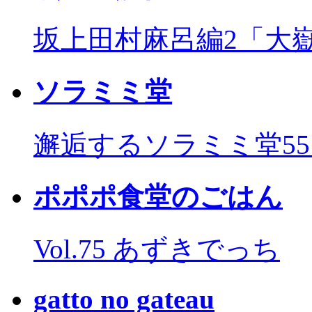
坂上田村麻呂編2「大
ソラミミ堂
邂逅するソラミミ堂5
ポポポ食堂のごはん
Vol.75 あずきでっち
gatto no gateau