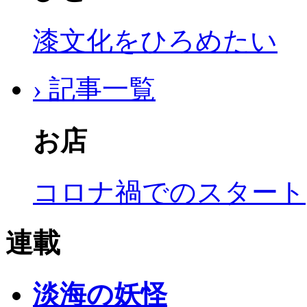
漆文化をひろめたい
› 記事一覧
お店
コロナ禍でのスタート
連載
淡海の妖怪