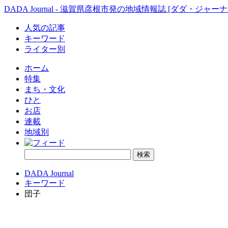
DADA Journal - 滋賀県彦根市発の地域情報誌 [ダダ・ジャーナ
人気の記事
キーワード
ライター別
ホーム
特集
まち・文化
ひと
お店
連載
地域別
DADA Journal
キーワード
団子