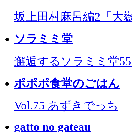
坂上田村麻呂編2「大
ソラミミ堂
邂逅するソラミミ堂5
ポポポ食堂のごはん
Vol.75 あずきでっち
gatto no gateau