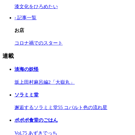
漆文化をひろめたい
› 記事一覧
お店
コロナ禍でのスタート
連載
淡海の妖怪
坂上田村麻呂編2「大嶽丸」
ソラミミ堂
邂逅するソラミミ堂55 コバルト色の流れ星
ポポポ食堂のごはん
Vol.75 あずきでっち