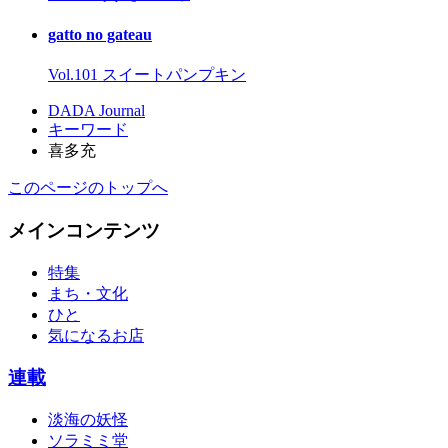
gatto no gateau
Vol.101 スイートパンプキン
DADA Journal
キーワード
喜多充
このページのトップへ
メインコンテンツ
特集
まち・文化
ひと
気になるお店
連載
淡海の妖怪
ソラミミ堂