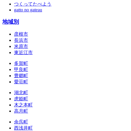
つくってたべよう
gatto no gateau
地域別
彦根市
長浜市
米原市
東近江市
多賀町
甲良町
豊郷町
愛荘町
湖北町
虎姫町
木之本町
高月町
余呉町
西浅井町