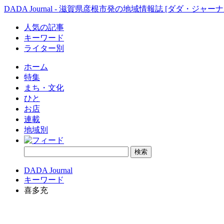
DADA Journal - 滋賀県彦根市発の地域情報誌 [ダダ・ジャーナ
人気の記事
キーワード
ライター別
ホーム
特集
まち・文化
ひと
お店
連載
地域別
DADA Journal
キーワード
喜多充