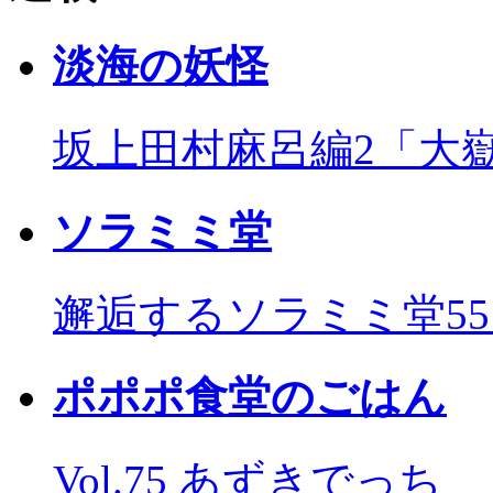
淡海の妖怪
坂上田村麻呂編2「大
ソラミミ堂
邂逅するソラミミ堂5
ポポポ食堂のごはん
Vol.75 あずきでっち