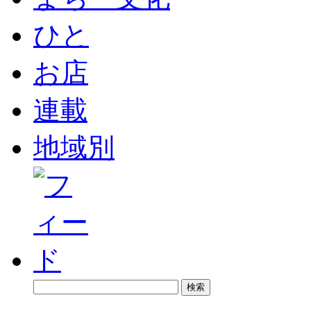
ひと
お店
連載
地域別