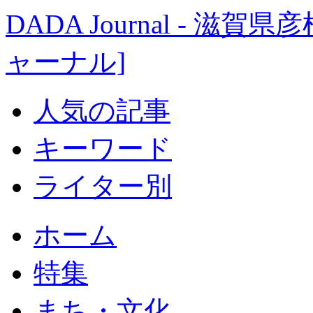
DADA Journal - 
ャーナル]
人気の記事
キーワード
ライター別
ホーム
特集
まち・文化