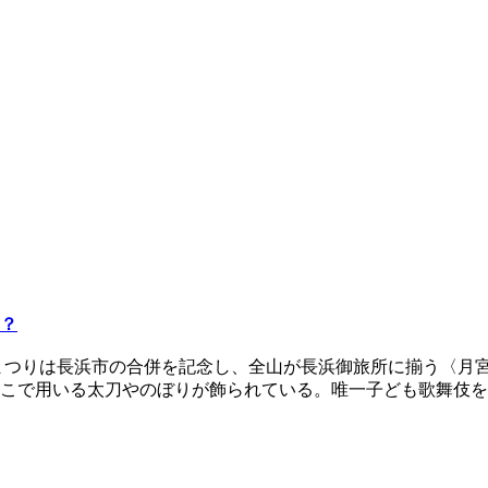
？
まつりは長浜市の合併を記念し、全山が長浜御旅所に揃う〈月
こで用いる太刀やのぼりが飾られている。唯一子ども歌舞伎を