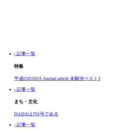
› 記事一覧
特集
平成のDADA Journal article 未解決ベスト3
› 記事一覧
まち・文化
DADAは701号である
› 記事一覧