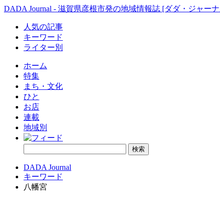
DADA Journal - 滋賀県彦根市発の地域情報誌 [ダダ・ジャーナ
人気の記事
キーワード
ライター別
ホーム
特集
まち・文化
ひと
お店
連載
地域別
DADA Journal
キーワード
八幡宮