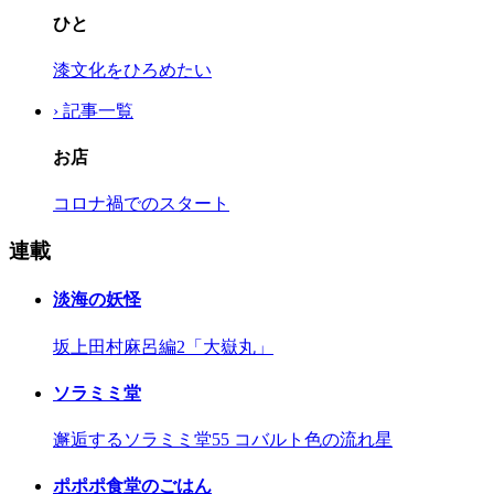
ひと
漆文化をひろめたい
› 記事一覧
お店
コロナ禍でのスタート
連載
淡海の妖怪
坂上田村麻呂編2「大嶽丸」
ソラミミ堂
邂逅するソラミミ堂55 コバルト色の流れ星
ポポポ食堂のごはん