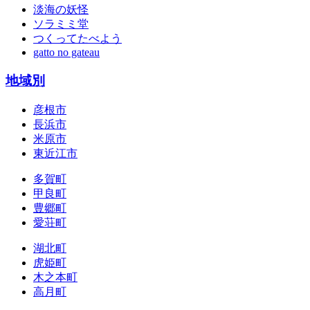
淡海の妖怪
ソラミミ堂
つくってたべよう
gatto no gateau
地域別
彦根市
長浜市
米原市
東近江市
多賀町
甲良町
豊郷町
愛荘町
湖北町
虎姫町
木之本町
高月町