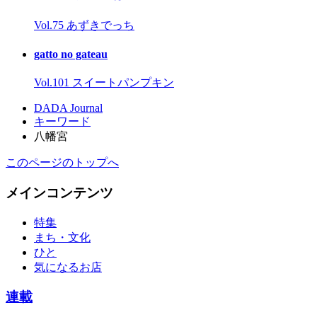
Vol.75 あずきでっち
gatto no gateau
Vol.101 スイートパンプキン
DADA Journal
キーワード
八幡宮
このページのトップへ
メインコンテンツ
特集
まち・文化
ひと
気になるお店
連載