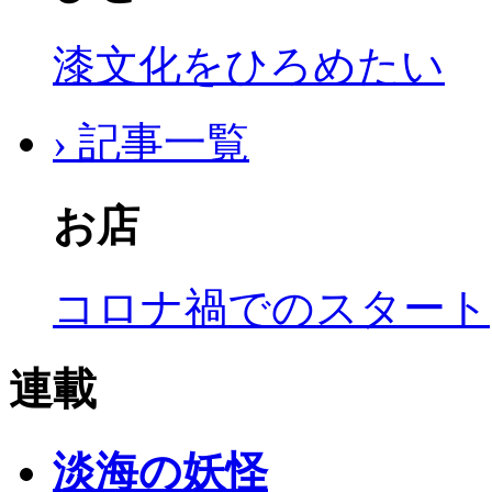
漆文化をひろめたい
› 記事一覧
お店
コロナ禍でのスタート
連載
淡海の妖怪