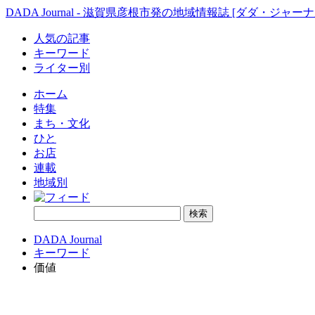
DADA Journal - 滋賀県彦根市発の地域情報誌 [ダダ・ジャーナ
人気の記事
キーワード
ライター別
ホーム
特集
まち・文化
ひと
お店
連載
地域別
DADA Journal
キーワード
価値