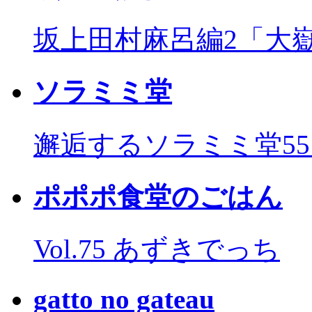
坂上田村麻呂編2「大
ソラミミ堂
邂逅するソラミミ堂5
ポポポ食堂のごはん
Vol.75 あずきでっち
gatto no gateau