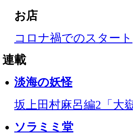
お店
コロナ禍でのスタート
連載
淡海の妖怪
坂上田村麻呂編2「大
ソラミミ堂