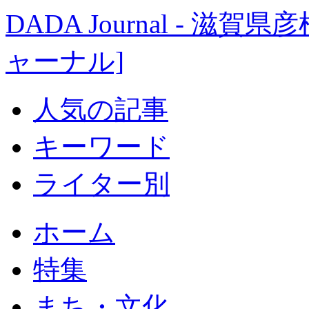
DADA Journal - 
ャーナル]
人気の記事
キーワード
ライター別
ホーム
特集
まち・文化