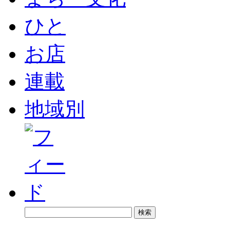
ひと
お店
連載
地域別