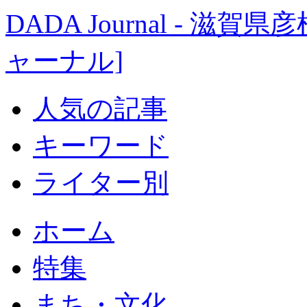
DADA Journal - 
ャーナル]
人気の記事
キーワード
ライター別
ホーム
特集
まち・文化