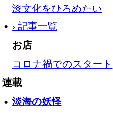
漆文化をひろめたい
› 記事一覧
お店
コロナ禍でのスタート
連載
淡海の妖怪