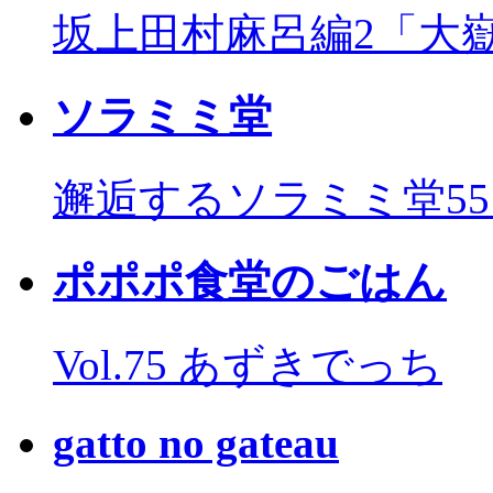
坂上田村麻呂編2「大
ソラミミ堂
邂逅するソラミミ堂5
ポポポ食堂のごはん
Vol.75 あずきでっち
gatto no gateau