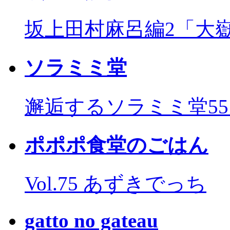
坂上田村麻呂編2「大
ソラミミ堂
邂逅するソラミミ堂5
ポポポ食堂のごはん
Vol.75 あずきでっち
gatto no gateau