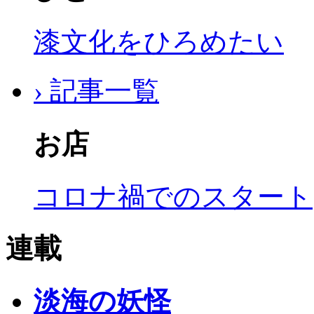
漆文化をひろめたい
› 記事一覧
お店
コロナ禍でのスタート
連載
淡海の妖怪