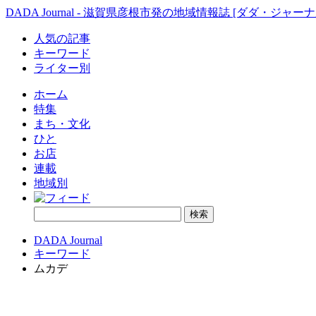
DADA Journal - 滋賀県彦根市発の地域情報誌 [ダダ・ジャーナ
人気の記事
キーワード
ライター別
ホーム
特集
まち・文化
ひと
お店
連載
地域別
DADA Journal
キーワード
ムカデ