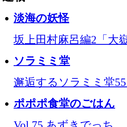
淡海の妖怪
坂上田村麻呂編2「大
ソラミミ堂
邂逅するソラミミ堂5
ポポポ食堂のごはん
Vol.75 あずきでっち