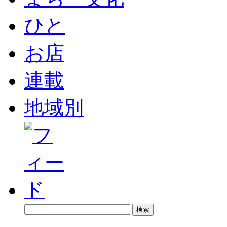
ひと
お店
連載
地域別