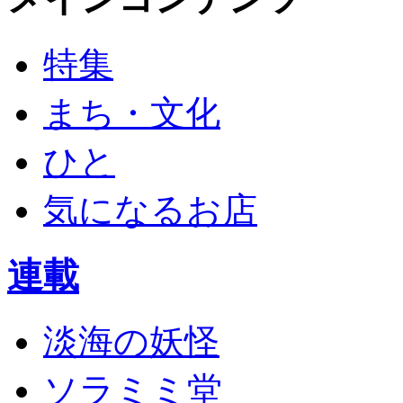
特集
まち・文化
ひと
気になるお店
連載
淡海の妖怪
ソラミミ堂