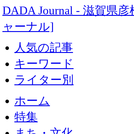
DADA Journal - 
ャーナル]
人気の記事
キーワード
ライター別
ホーム
特集
まち・文化