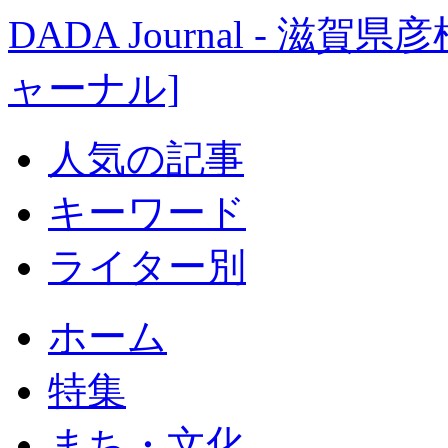
DADA Journal - 
ャーナル]
人気の記事
キーワード
ライター別
ホーム
特集
まち・文化