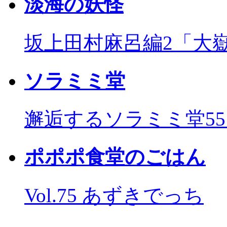
淡海の妖怪
坂上田村麻呂編2「大
ソラミミ堂
邂逅するソラミミ堂5
ポポポ食堂のごはん
Vol.75 あずきでっち