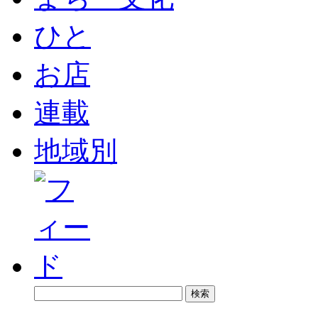
ひと
お店
連載
地域別